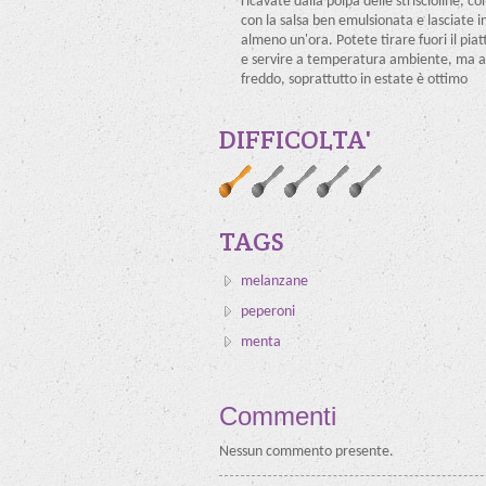
ricavate dalla polpa delle striscioline, co
con la salsa ben emulsionata e lasciate in
almeno un'ora. Potete tirare fuori il pia
e servire a temperatura ambiente, ma 
freddo, soprattutto in estate è ottimo
DIFFICOLTA'
TAGS
melanzane
peperoni
menta
Commenti
Nessun commento presente.