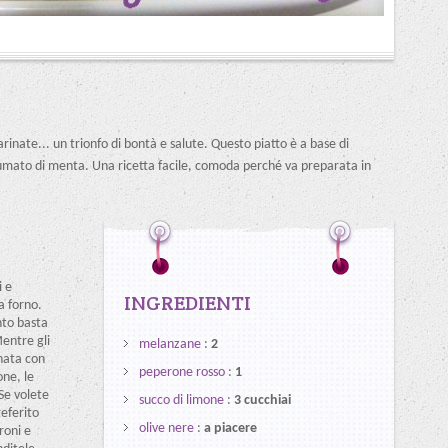
rinate... un trionfo di bontà e salute. Questo piatto è a base di
umato di menta. Una ricetta facile, comoda perché va preparata in
i e
INGREDIENTI
da forno.
nto basta
entre gli
melanzane
:
2
nata con
peperone rosso
:
1
one, le
 Se volete
succo di limone
:
3 cucchiai
referito
olive nere
:
a piacere
roni e