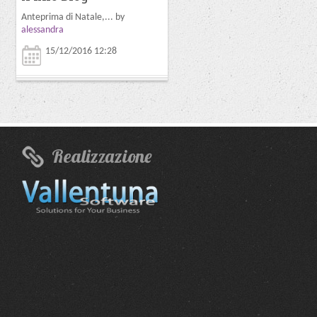
Anteprima di Natale,... by
Bio e veg, a cena ne... by
alessandra
alessandra
15/12/2016 12:28
23/11/2016 12:17
Realizzazione