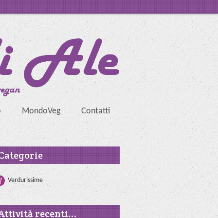
o
MondoVeg
Contatti
Categorie
Verdurissime
Attività recenti...