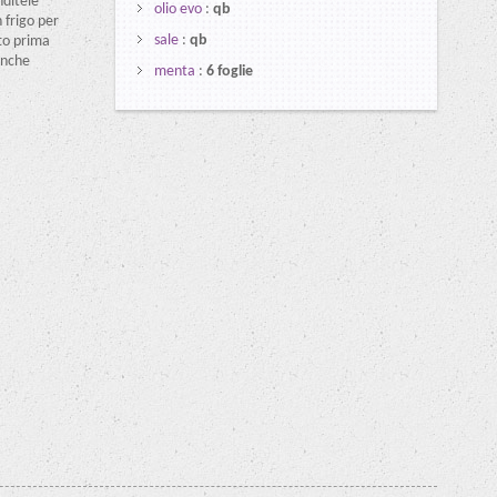
nditele
olio evo
:
qb
 frigo per
sale
:
qb
tto prima
anche
menta
:
6 foglie