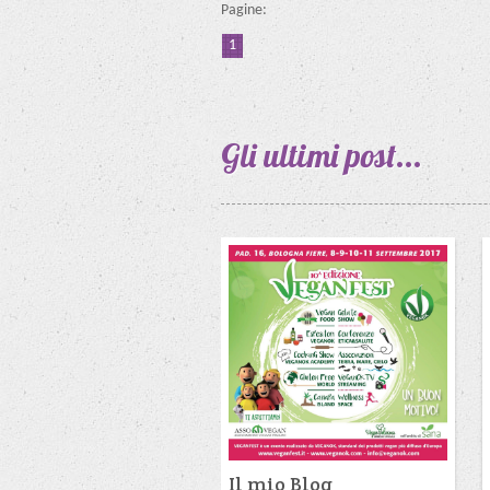
Pagine:
1
Gli ultimi
post...
Il mio Blog