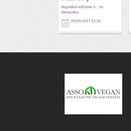
Veganfest edizione n... by
alessandra
05/09/2017 15:24