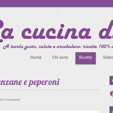
Home
Chi sono
Ricette
Vide
nzane e peperoni
:42
0 Commenti