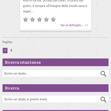
Riso in forma, acceso dai colori, irrorato dal
gusto, e sempre all'insegna della tavola sana e
veget...
Vai al dettaglio... >>
Pagine:
1
2
Ricerca istantanea
Ricerca