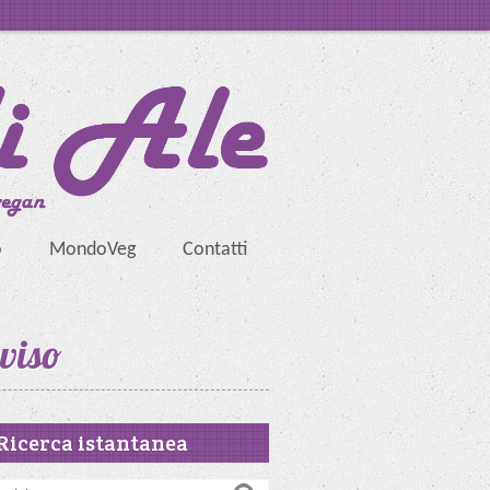
o
MondoVeg
Contatti
eviso
Ricerca istantanea