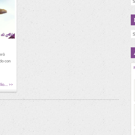
erò
ldo con
lio... >>