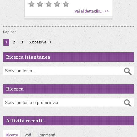
Vai al dettaglio... >>
Pagine:
1
2
3
Successive →
Ricerca istantanea
Ricerca
Attività recenti...
Ricette
Voti
Commenti