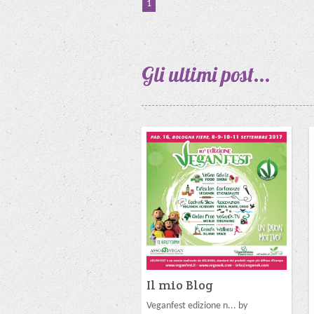
1
Gli ultimi
post...
Il mio Blog
Veganfest edizione n... by