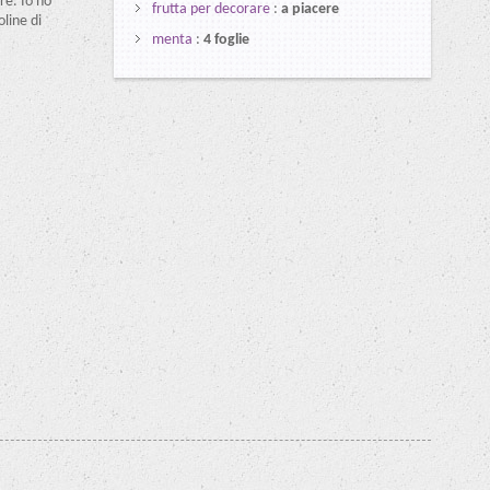
re. Io ho
frutta per decorare
:
a piacere
oline di
menta
:
4 foglie