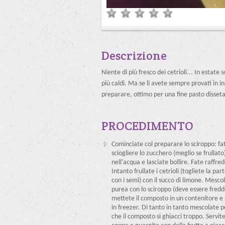
Descrizione
Niente di più fresco dei cetrioli... In estate
più caldi. Ma se li avete sempre provati in in
preparare, ottimo per una fine pasto disset
PROCEDIMENTO
Cominciate col preparare lo sciroppo: fa
sciogliere lo zucchero (meglio se frullato
nell'acqua e lasciate bollire. Fate raffre
Intanto frullate i cetrioli (togliete la par
con i semi) con il succo di limone. Mescol
purea con lo sciroppo (deve essere fredd
mettete il composto in un contenitore e
in freezer. Di tanto in tanto mescolate p
che il composto si ghiacci troppo. Servite