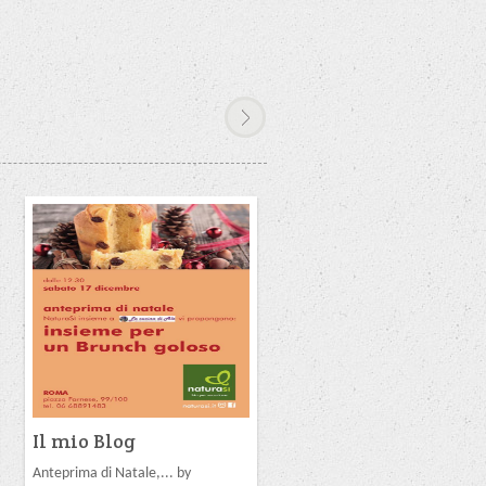
Il mio Blog
Il mio Blog
Anteprima di Natale,... by
Bio e veg, a cena ne... by