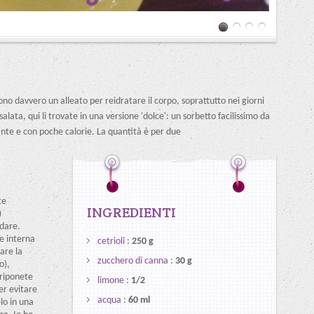
 sono davvero un alleato per reidratare il corpo, soprattutto nei giorni
salata, qui li trovate in una versione 'dolce': un sorbetto facilissimo da
ante e con poche calorie. La quantità è per due
te
INGREDIENTI
)
ddare.
te interna
cetrioli
:
250 g
are la
zucchero di canna
:
30 g
o),
 riponete
limone
:
1/2
er evitare
acqua
:
60 ml
lo in una