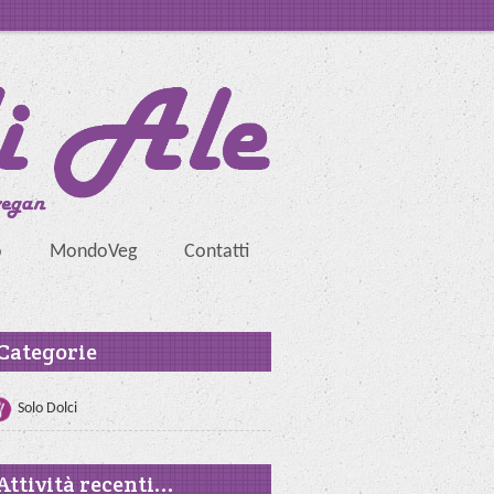
o
MondoVeg
Contatti
Categorie
Solo Dolci
Attività recenti...