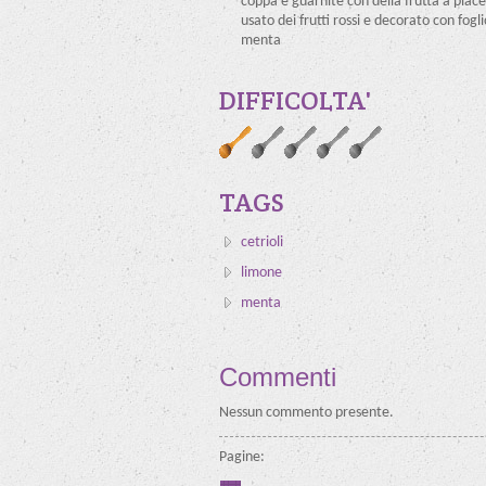
coppa e guarnite con della frutta a piace
usato dei frutti rossi e decorato con fogli
menta
DIFFICOLTA'
TAGS
cetrioli
limone
menta
Commenti
Nessun commento presente.
Pagine: