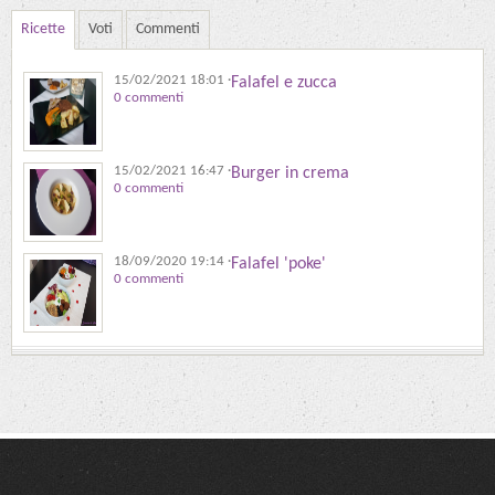
Ricette
Voti
Commenti
15/02/2021 18:01
·
Falafel e zucca
0 commenti
15/02/2021 16:47
·
Burger in crema
0 commenti
18/09/2020 19:14
·
Falafel 'poke'
0 commenti