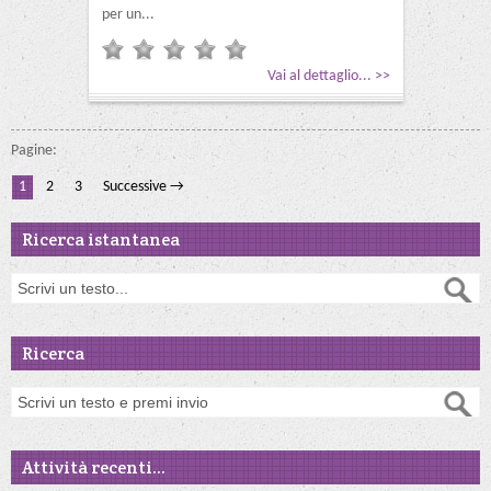
per un...
Vai al dettaglio... >>
Pagine:
1
2
3
Successive →
Ricerca istantanea
Ricerca
Attività recenti...