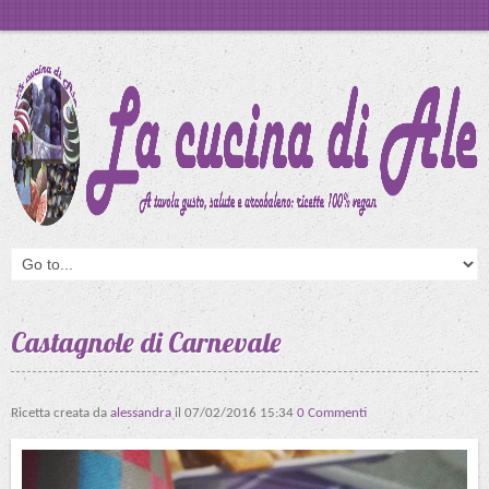
Castagnole di Carnevale
Ricetta creata da
alessandra
il
07/02/2016 15:34
0 Commenti