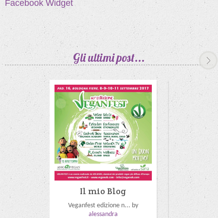
Facebook Widget
Gli ultimi
post...
Il mio Blog
Il m
Veganfest edizione n... by
Carnevale v
alessandra
ale