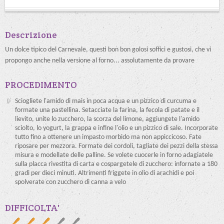
Descrizione
Un dolce tipico del Carnevale, questi bon bon golosi soffici e gustosi, che vi
propongo anche nella versione al forno... assolutamente da provare
PROCEDIMENTO
Sciogliete l'amido di mais in poca acqua e un pizzico di curcuma e
formate una pastellina. Setacciate la farina, la fecola di patate e il
lievito, unite lo zucchero, la scorza del limone, aggiungete l'amido
sciolto, lo yogurt, la grappa e infine l'olio e un pizzico di sale. Incorporate
tutto fino a ottenere un impasto morbido ma non appiccicoso. Fate
riposare per mezzora. Formate dei cordoli, tagliate dei pezzi della stessa
misura e modellate delle palline. Se volete cuocerle in forno adagiatele
sulla placca rivestita di carta e cospargetele di zucchero: infornate a 180
gradi per dieci minuti. Altrimenti friggete in olio di arachidi e poi
spolverate con zucchero di canna a velo
DIFFICOLTA'