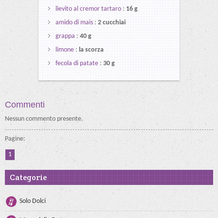
lievito al cremor tartaro
:
16 g
amido di mais
:
2 cucchiai
grappa
:
40 g
limone
:
la scorza
fecola di patate
:
30 g
Commenti
Nessun commento presente.
Pagine:
1
Categorie
Solo Dolci