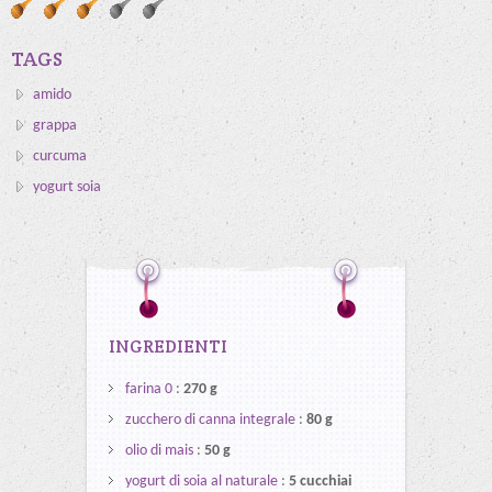
TAGS
amido
grappa
curcuma
yogurt soia
INGREDIENTI
farina 0
:
270 g
zucchero di canna integrale
:
80 g
olio di mais
:
50 g
yogurt di soia al naturale
:
5 cucchiai