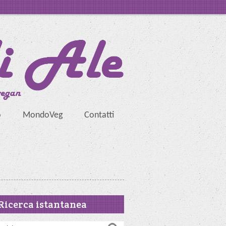
o
MondoVeg
Contatti
Ricerca istantanea